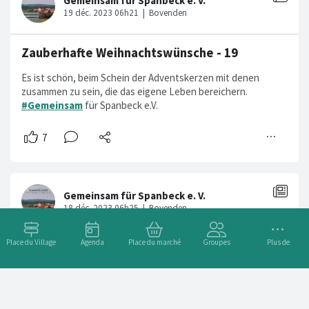
Zauberhafte Weihnachtswünsche - 19
Es ist schön, beim Schein der Adventskerzen mit denen
zusammen zu sein, die das eigene Leben bereichern.
#Gemeinsam
für Spanbeck e.V.
Place du Village
Agenda
Place du marché
Groupes
Plus de
Zauberhafte Weihnachtswünsche - 18
Zimtiger Duft, würziger Punsch und klingende Musik: Die
Weihnachtszeit soll für alle deine Sinne GENUSSMOMENTE
bescheren.
#Gemeinsam
für Spanbeck e.V.