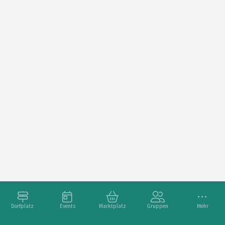
Dorfplatz
Events
Marktplatz
Gruppen
Mehr