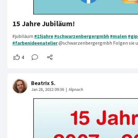
15 Jahre Jubiläum!
#jubiläum
#15jahre
#schwarzenbergergmbh
#malen
#gi
#farbenideenatelier
@schwarzenbergergmbh Folgen sie un