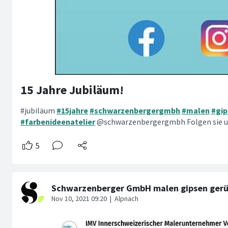
15 Jahre Jubiläum!
#jubiläum
#15jahre
#schwarzenbergergmbh
#malen
#gi
#farbenideenatelier
@schwarzenbergergmbh Folgen sie un