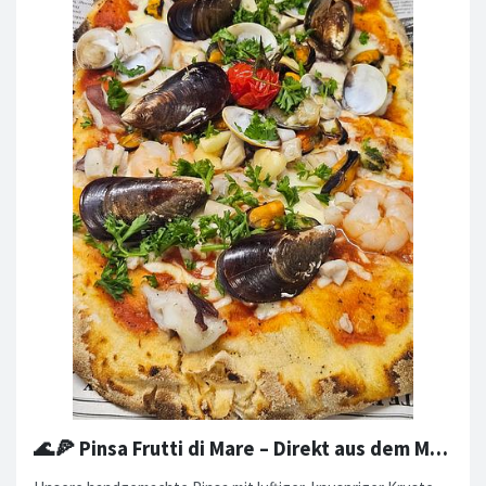
🌊🍕 Pinsa Frutti di Mare – Direkt aus dem Meer auf deinen Teller!