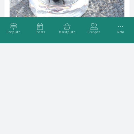
Dorfplatz
Events
Marktplatz
Gruppen
Mehr
Blauschwarze Holzbiene unfreiwillig im Bierglas gelandet.
Eine fast 3 cm große Blauschwarze Holzbiene ist unfreiwillig
im Bierglas gelandet. Die Blauschwarze Holzbiene, ein
seltener Gast in unserer Region. Natürlich haben wir die
Biene wieder fliegen lassen
Weiterlesen ➞