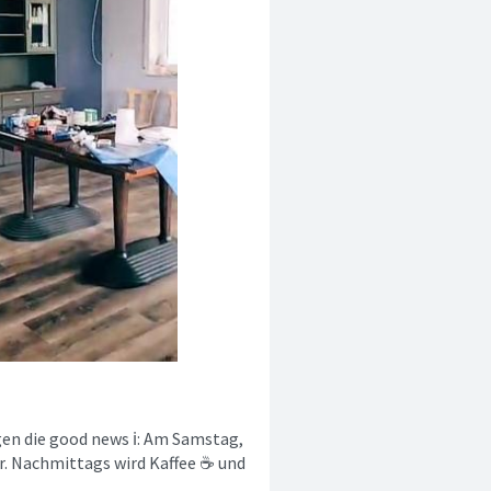
gen die good news ℹ️: Am Samstag,
r. Nachmittags wird Kaffee ☕️ und