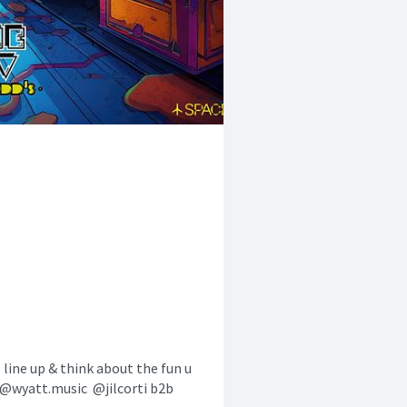
line up & think about the fun u
ve @wyatt.music @jilcorti b2b