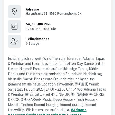
Adresse
Hafenstrasse 31, 8590 Romanshorn, CH
Es ist endlich so weit! Wir öffnen die Türen der Aduana Tapas
& Weinbar und feiern das mit einem fetten Day Dance unter
freiem Himmel! Freut euch auf erstklassige Tapas, kühle
Drinks und feinsten elektronischen Sound von Nachmittag
bis in die Nacht. Bringt eure Freunde mit und lasst uns
gemeinsam die neue Location einweihen. 🥂💃🏽 🗓 Wann:
Samstag, 13. Juni 2026 | 14:00 – 22:00 Uhr 📍 Wo: Aduana Tapas
& Weinbar 🎟 Eintritt: Frei! 🔊 LINE-UP: 🌟 INAMAR 🌟 CHRIS
DE COCO 🌟 SARAAH Music: Deep House • Tech House •
Melodic Techno Kommt hungrig, kommt durstig, kommt
tanzwütig. Wir freuen uns auf euch! 🔥
#Aduana
#TapasAndWeinbar
#Opening
#DayDance