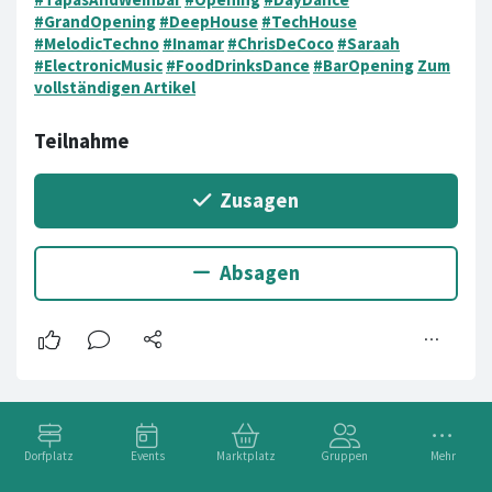
#GrandOpening
#DeepHouse
#TechHouse
#MelodicTechno
#Inamar
#ChrisDeCoco
#Saraah
#ElectronicMusic
#FoodDrinksDance
#BarOpening
Zum
vollständigen Artikel
Dorfplatz
Events
Marktplatz
Gruppen
Mehr