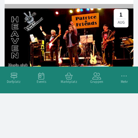
Dorfplatz
Events
Marktplatz
Gruppen
Mehr
Patrice & Friends
Adresse
Hauptstrasse 35, 8362 Balterswil, Schweiz