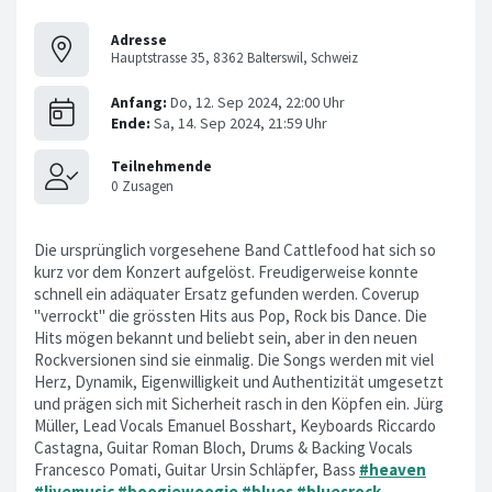
Adresse
Hauptstrasse 35, 8362 Balterswil, Schweiz
Die ursprünglich vorgesehene Band Cattlefood hat sich so
kurz vor dem Konzert aufgelöst. Freudigerweise konnte
schnell ein adäquater Ersatz gefunden werden. Coverup
"verrockt" die grössten Hits aus Pop, Rock bis Dance. Die
Hits mögen bekannt und beliebt sein, aber in den neuen
Rockversionen sind sie einmalig. Die Songs werden mit viel
Herz, Dynamik, Eigenwilligkeit und Authentizität umgesetzt
und prägen sich mit Sicherheit rasch in den Köpfen ein. Jürg
Müller, Lead Vocals Emanuel Bosshart, Keyboards Riccardo
Castagna, Guitar Roman Bloch, Drums & Backing Vocals
Francesco Pomati, Guitar Ursin Schläpfer, Bass
#heaven
#livemusic
#boogiewoogie
#blues
#bluesrock