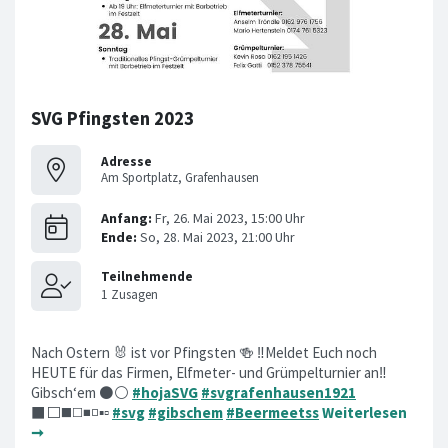
SVG Pfingsten 2023
Adresse
Am Sportplatz, Grafenhausen
Nach Ostern 🐰 ist vor Pfingsten 🍻 ‼️Meldet Euch noch
HEUTE für das Firmen, Elfmeter- und Grümpelturnier an‼️
Gibsch‘em ⚫️⚪️
#hojaSVG
#svgrafenhausen1921
⬛️⬜️◼️◻️◾️◽️▪️▫️
#svg
#gibschem
#Beermeetss
Weiterlesen
➞