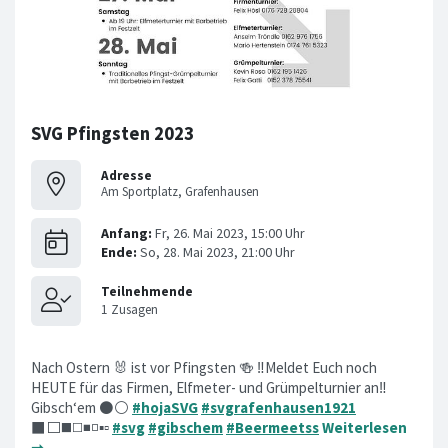
SVG Pfingsten 2023
Adresse
Am Sportplatz, Grafenhausen
Nach Ostern 🐰 ist vor Pfingsten 🍻 ‼️Meldet Euch noch
HEUTE für das Firmen, Elfmeter- und Grümpelturnier an‼️
Gibsch‘em ⚫️⚪️
#hojaSVG
#svgrafenhausen1921
⬛️⬜️◼️◻️◾️◽️▪️▫️
#svg
#gibschem
#Beermeetss
Weiterlesen
➞