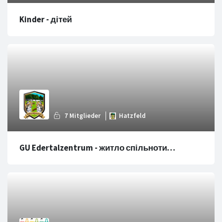
Kinder - дітей
GU Edertalzentrum - житло спільноти
Edertalzentrum