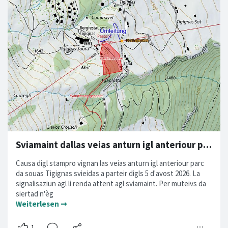
Sviamaint dallas veias anturn igl anteriour parc da souas Tigignas
Causa digl stampro vignan las veias anturn igl anteriour parc
da souas Tigignas svieidas a parteir digls 5 d'avost 2026. La
signalisaziun agl li renda attent agl sviamaint. Per muteivs da
siertad n'èg
Weiterlesen ➞