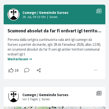
Scumond absolut da far fi ordvart igl territori d'abitadi
Perveia dalla setgira cuntinuonta vala aint igl cumegn da
Surses a parteir da marde, igls 28 da fanadour 2026, allas 12.00,
en scumond absolut da far fi sen igl antier territori communal
ordvart igl t
Weiterlesen ➞