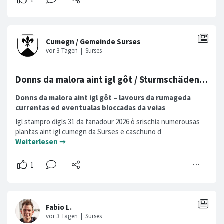
Donns da malora aint igl gôt / Sturmschäden im Wald
Donns da malora aint igl gôt – lavours da rumageda
currentas ed eventualas
bloccadas da veias
Igl stampro digls 31 da fanadour 2026 ò srischia numerousas
plantas aint igl cumegn da Surses e caschuno d
Weiterlesen ➞