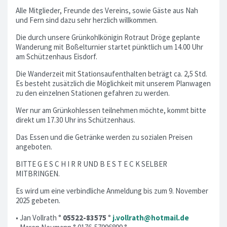
Alle Mitglieder, Freunde des Vereins, sowie Gäste aus Nah
und Fern sind dazu sehr herzlich willkommen.
Die durch unsere Grünkohlkönigin Rotraut Dröge geplante
Wanderung mit Boßelturnier startet pünktlich um 14.00 Uhr
am Schützenhaus Eisdorf.
Die Wanderzeit mit Stationsaufenthalten beträgt ca. 2,5 Std.
Es besteht zusätzlich die Möglichkeit mit unserem Planwagen
zu den einzelnen Stationen gefahren zu werden.
Wer nur am Grünkohlessen teilnehmen möchte, kommt bitte
direkt um 17.30 Uhr ins Schützenhaus.
Das Essen und die Getränke werden zu sozialen Preisen
angeboten.
BITTE G E S C H I R R UND B E S T E C K SELBER
MITBRINGEN.
Es wird um eine verbindliche Anmeldung bis zum 9. November
2025 gebeten.
• Jan Vollrath °
05522-83575
°
j.vollrath@hotmail.de