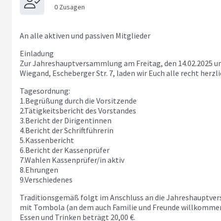
An alle aktiven und passiven Mitglieder
Einladung
Zur Jahreshauptversammlung am Freitag, den 14.02.2025 u
Wiegand, Escheberger Str. 7, laden wir Euch alle recht herzli
Tagesordnung:
1.Begrüßung durch die Vorsitzende
2.Tätigkeitsbericht des Vorstandes
3.Bericht der Dirigentinnen
4.Bericht der Schriftführerin
5.Kassenbericht
6.Bericht der Kassenprüfer
7.Wahlen Kassenprüfer/in aktiv
8.Ehrungen
9.Verschiedenes
Traditionsgemäß folgt im Anschluss an die Jahreshauptv
mit Tombola (an dem auch Familie und Freunde willkommen 
Essen und Trinken beträgt 20,00 €.