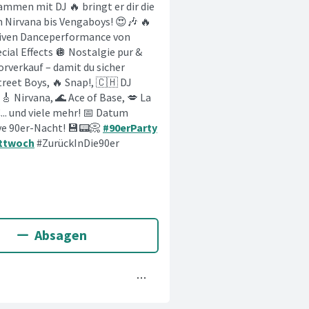
ammen mit DJ 🔥 bringt er dir die
n Nirvana bis Vengaboys! 😍🎶 🔥
usiven Danceperformance von
cial Effects 🪩 Nostalgie pur &
orverkauf – damit du sicher
treet Boys, 🔥 Snap!, 🇨🇭 DJ
 🎸 Nirvana, 🌊 Ace of Base, 💋 La
C... und viele mehr! 📅 Datum
ive 90er-Nacht! 💾📟📀
#90erParty
ittwoch
#ZurückInDie90er