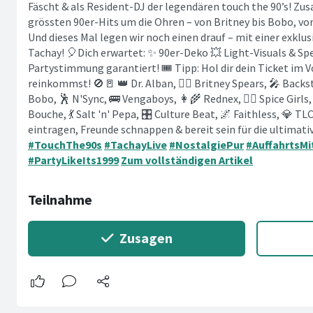
Fäscht & als Resident-DJ der legendären touch the 90’s! Zus
grössten 90er-Hits um die Ohren – von Britney bis Bobo, vo
Und dieses Mal legen wir noch einen drauf – mit einer exkl
Tachay! 🎈Dich erwartet: ✨ 90er-Deko 💥 Light-Visuals & Spe
Partystimmung garantiert! 🎟️ Tipp: Hol dir dein Ticket im V
reinkommst! 🚫🚪 👑 Dr. Alban, 🧚‍♀️ Britney Spears, 🎤 Backs
Bobo, 🕺 N'Sync, 🚌 Vengaboys, 👩‍🌾 Rednex, 👯‍♀️ Spice Girls,
Bouche, 💃 Salt 'n' Pepa, 🎛️ Culture Beat, 🌌 Faithless, 💎 TL
eintragen, Freunde schnappen & bereit sein für die ultimat
#TouchThe90s
#TachayLive
#NostalgiePur
#AuffahrtsM
#PartyLikeIts1999
Zum vollständigen Artikel