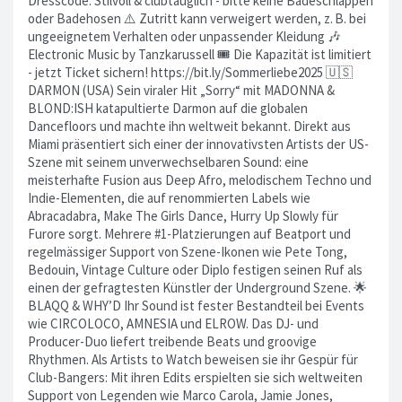
Dresscode: Stilvoll & clubtauglich - bitte keine Badeschlappen
oder Badehosen ⚠️ Zutritt kann verweigert werden, z. B. bei
ungeeignetem Verhalten oder unpassender Kleidung 🎶
Electronic Music by Tanzkarussell 🎟 Die Kapazität ist limitiert
- jetzt Ticket sichern! https://bit.ly/Sommerliebe2025 🇺🇸
DARMON (USA) Sein viraler Hit „Sorry“ mit MADONNA &
BLOND:ISH katapultierte Darmon auf die globalen
Dancefloors und machte ihn weltweit bekannt. Direkt aus
Miami präsentiert sich einer der innovativsten Artists der US-
Szene mit seinem unverwechselbaren Sound: eine
meisterhafte Fusion aus Deep Afro, melodischem Techno und
Indie-Elementen, die auf renommierten Labels wie
Abracadabra, Make The Girls Dance, Hurry Up Slowly für
Furore sorgt. Mehrere #1-Platzierungen auf Beatport und
regelmässiger Support von Szene-Ikonen wie Pete Tong,
Bedouin, Vintage Culture oder Diplo festigen seinen Ruf als
einen der gefragtesten Künstler der Underground Szene. 🌟
BLAQQ & WHY’D Ihr Sound ist fester Bestandteil bei Events
wie CIRCOLOCO, AMNESIA und ELROW. Das DJ- und
Producer-Duo liefert treibende Beats und groovige
Rhythmen. Als Artists to Watch beweisen sie ihr Gespür für
Club-Bangers: Mit ihren Edits erspielten sie sich weltweiten
Support von Legenden wie Marco Carola, Jamie Jones,