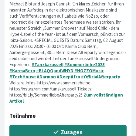
Michael Bibi und Joseph Capriati. Ein klares Zeichen für ihren
rasanten Aufstieg in der elektronischen Musikszene sind
auch Veröffentlichungen auf Labels wie NoZzo, oder
Incorrect die ihr exzellentes Renommee weiter stärken. Ihr
neuester Streich „Summer Groovez“ auf Mood Child - dem
Hype-Label of the Year - ist auf dem Vormarsch, pünktlich zur
Ibiza-Saison. +SPECIAL GUESTS Datum: Samstag, 02. August
2025 Einlass: 23:30 - 05.00 Ort: Karma Club Bern,
Aarbergergasse 61, 3011 Bern Diese Afterparty wird legendär -
seid dabei und werdet Teil der Tanzkarussell Underground
Experience
#Tanzkarussell
#Sommerliebe2025
#KarmaBern
#BLAQQandWHYD
#NOZZOMusic
#TechHouse
#Darmon
#DeepAfro
#OfficialAfterparty
Weitere Infos: http://www.sommerliebe.be
http://instagram.com/tanzkarussell Tickets:
https://bit.ly/SommerliebeAfterparty25
Zum vollständigen
Artikel