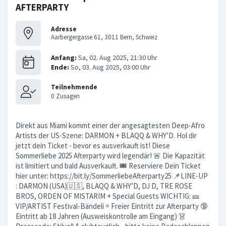
AFTERPARTY
Adresse
Aarbergergasse 61, 3011 Bern, Schweiz
Direkt aus Miami kommt einer der angesagtesten Deep-Afro
Artists der US-Szene: DARMON + BLAQQ & WHY’D. Hol dir
jetzt dein Ticket - bevor es ausverkauft ist! Diese
Sommerliebe 2025 Afterparty wird legendär! 🚨 Die Kapazität
ist limitiert und bald Ausverkauft. 🎟 Reserviere Dein Ticket
hier unter: https://bit.ly/SommerliebeAfterparty25 📌LINE-UP
: DARMON (USA)🇺🇸, BLAQQ & WHY’D, DJ D, TRE ROSE
BROS, ORDEN OF MISTARIM + Special Guests WICHTIG: 🎫
VIP/ARTIST Festival-Bändeli = Freier Eintritt zur Afterparty 🔞
Eintritt ab 18 Jahren (Ausweiskontrolle am Eingang) 👗