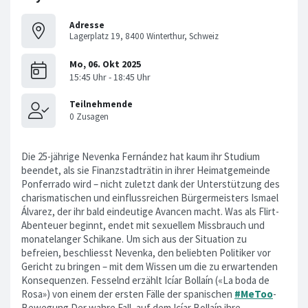
Adresse
Lagerplatz 19, 8400 Winterthur, Schweiz
Die 25-jährige Nevenka Fernández hat kaum ihr Studium
beendet, als sie Finanzstadträtin in ihrer Heimatgemeinde
Ponferrado wird – nicht zuletzt dank der Unterstützung des
charismatischen und einflussreichen Bürgermeisters Ismael
Álvarez, der ihr bald eindeutige Avancen macht. Was als Flirt-
Abenteuer beginnt, endet mit sexuellem Missbrauch und
monatelanger Schikane. Um sich aus der Situation zu
befreien, beschliesst Nevenka, den beliebten Politiker vor
Gericht zu bringen – mit dem Wissen um die zu erwartenden
Konsequenzen. Fesselnd erzählt Icíar Bollaín («La boda de
Rosa») von einem der ersten Fälle der spanischen
#MeToo
-
Bewegung.Der wahre Fall, auf dem Icíar Bollaín ihre