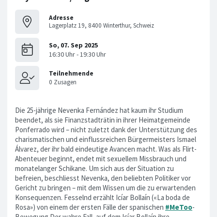
Adresse
Lagerplatz 19, 8400 Winterthur, Schweiz
Die 25-jährige Nevenka Fernández hat kaum ihr Studium
beendet, als sie Finanzstadträtin in ihrer Heimatgemeinde
Ponferrado wird – nicht zuletzt dank der Unterstützung des
charismatischen und einflussreichen Bürgermeisters Ismael
Álvarez, der ihr bald eindeutige Avancen macht. Was als Flirt-
Abenteuer beginnt, endet mit sexuellem Missbrauch und
monatelanger Schikane. Um sich aus der Situation zu
befreien, beschliesst Nevenka, den beliebten Politiker vor
Gericht zu bringen – mit dem Wissen um die zu erwartenden
Konsequenzen. Fesselnd erzählt Icíar Bollaín («La boda de
Rosa») von einem der ersten Fälle der spanischen
#MeToo
-
Bewegung.Der wahre Fall, auf dem Icíar Bollaín ihre