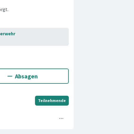
orgt.
uerwehr