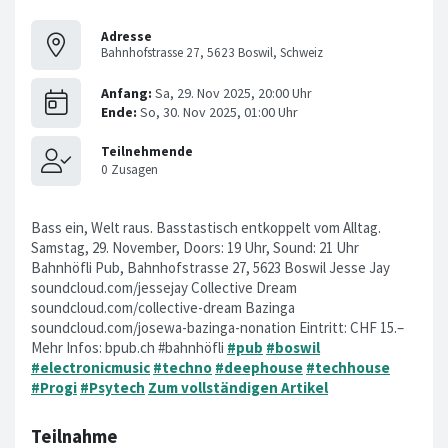
Adresse
Bahnhofstrasse 27, 5623 Boswil, Schweiz
Bass ein, Welt raus. Basstastisch entkoppelt vom Alltag.
Samstag, 29. November, Doors: 19 Uhr, Sound: 21 Uhr
Bahnhöfli Pub, Bahnhofstrasse 27, 5623 Boswil Jesse Jay
soundcloud.com/jessejay Collective Dream
soundcloud.com/collective-dream Bazinga
soundcloud.com/josewa-bazinga-nonation Eintritt: CHF 15.–
Mehr Infos: bpub.ch #bahnhöfli
#pub
#boswil
#electronicmusic
#techno
#deephouse
#techhouse
#Progi
#Psytech
Zum vollständigen Artikel