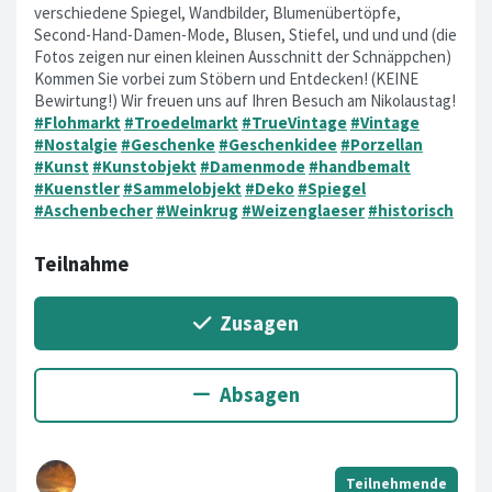
verschiedene Spiegel, Wandbilder, Blumenübertöpfe,
Second-Hand-Damen-Mode, Blusen, Stiefel, und und und (die
Fotos zeigen nur einen kleinen Ausschnitt der Schnäppchen)
Kommen Sie vorbei zum Stöbern und Entdecken! (KEINE
Bewirtung!) Wir freuen uns auf Ihren Besuch am Nikolaustag!
#Flohmarkt
#Troedelmarkt
#TrueVintage
#Vintage
#Nostalgie
#Geschenke
#Geschenkidee
#Porzellan
#Kunst
#Kunstobjekt
#Damenmode
#handbemalt
#Kuenstler
#Sammelobjekt
#Deko
#Spiegel
#Aschenbecher
#Weinkrug
#Weizenglaeser
#historisch