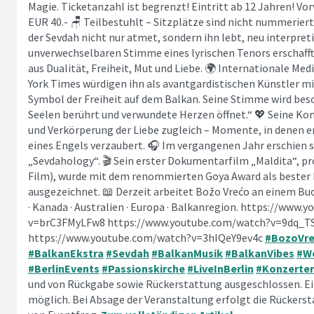
Magie. Ticketanzahl ist begrenzt! Eintritt ab 12 Jahren! Vo
EUR 40.- 🪑 Teilbestuhlt – Sitzplätze sind nicht nummeriert
der Sevdah nicht nur atmet, sondern ihn lebt, neu interpreti
unverwechselbaren Stimme eines lyrischen Tenors erschafft
aus Dualität, Freiheit, Mut und Liebe. 🌍 Internationale Me
York Times würdigen ihn als avantgardistischen Künstler mit
Symbol der Freiheit auf dem Balkan. Seine Stimme wird besc
Seelen berührt und verwundete Herzen öffnet.“ 💖 Seine Ko
und Verkörperung der Liebe zugleich – Momente, in denen 
eines Engels verzaubert. 🎧 Im vergangenen Jahr erschien 
„Sevdahology“. 🎬 Sein erster Dokumentarfilm „Maldita“, pr
Film), wurde mit dem renommierten Goya Award als bester 
ausgezeichnet. 📖 Derzeit arbeitet Božo Vrećo an einem Buc
· Kanada · Australien · Europa · Balkanregion. https://www
v=brC3FMyLFw8 https://www.youtube.com/watch?v=9dq_
https://www.youtube.com/watch?v=3hIQeY9ev4c
#BozoVr
#BalkanEkstra
#Sevdah
#BalkanMusik
#BalkanVibes
#W
#BerlinEvents
#Passionskirche
#LiveInBerlin
#Konzerter
und von Rückgabe sowie Rückerstattung ausgeschlossen. Ein
möglich. Bei Absage der Veranstaltung erfolgt die Rückers