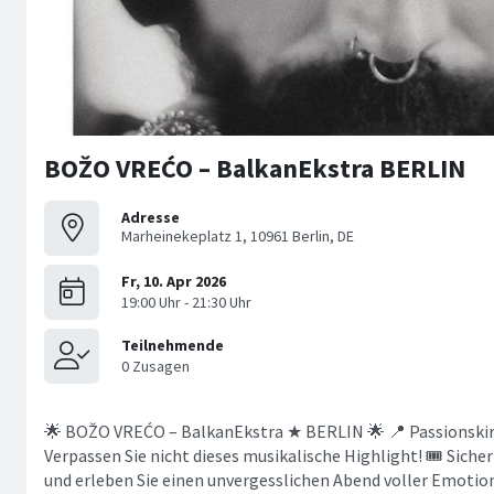
BOŽO VREĆO – BalkanEkstra BERLIN
Adresse
Marheinekeplatz 1, 10961 Berlin, DE
🌟 BOŽO VREĆO – BalkanEkstra ★ BERLIN 🌟 📍 Passionskirch
Verpassen Sie nicht dieses musikalische Highlight! 🎟️ Sicher
und erleben Sie einen unvergesslichen Abend voller Emotio