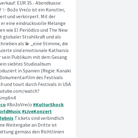
rverkauf: EUR 35.- Abendkasse:
! ✨ Božo Vrećo ist ein Künstler,
ert und verkörpert. Mit der
 er eine eindrucksvolle Melange
dien wie El Periódico und The New
 globaler Strahlkraft und als
hrieben als 💫 „eine Stimme, die
nzerte sind emotionale Katharsis
er sein Publikum mit dem Gesang
sein siebtes Studioalbum
oduziert in Spanien (Regie: Kanaki
Dokumentarfilm des Festivals
h und tourt durch Festivals in USA
.youtube.com/watch?
TSmp6n4
eco
#BožoVrećo
#KulturShock
orldMusic
#LiveKonzert
lebnis
Tickets sind verbindlich
e Weitergabe an Dritte ist
tattung gemäss den Richtlinien