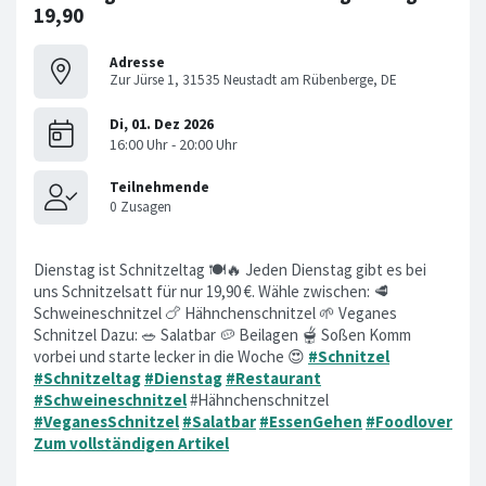
19,90
Adresse
Zur Jürse 1, 31535 Neustadt am Rübenberge, DE
Dienstag ist Schnitzeltag 🍽️🔥 Jeden Dienstag gibt es bei
uns Schnitzelsatt für nur 19,90 €. Wähle zwischen: 🥩
Schweineschnitzel 🍗 Hähnchenschnitzel 🌱 Veganes
Schnitzel Dazu: 🥗 Salatbar 🥔 Beilagen 🫕 Soßen Komm
vorbei und starte lecker in die Woche 😍
#Schnitzel
#Schnitzeltag
#Dienstag
#Restaurant
#Schweineschnitzel
#Hähnchenschnitzel
#VeganesSchnitzel
#Salatbar
#EssenGehen
#Foodlover
Zum vollständigen Artikel