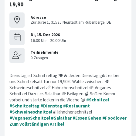
19,90
Adresse
Zur Jürse 1, 31535 Neustadt am Rübenberge, DE
Dienstag ist Schnitzeltag 🍽️🔥 Jeden Dienstag gibt es bei
uns Schnitzelsatt für nur 19,90 €. Wähle zwischen: 🥩
Schweineschnitzel 🍗 Hähnchenschnitzel 🌱 Veganes
Schnitzel Dazu: 🥗 Salatbar 🥔 Beilagen 🫕 Soßen Komm
vorbei und starte lecker in die Woche 😍
#Schnitzel
#Schnitzeltag
#Dienstag
#Restaurant
#Schweineschnitzel
#Hähnchenschnitzel
#VeganesSchnitzel
#Salatbar
#EssenGehen
#Foodlover
Zum vollständigen Artikel