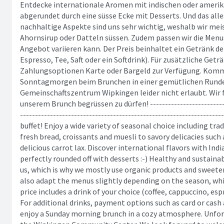
Entdecke internationale Aromen mit indischen oder amerik
abgerundet durch eine süsse Ecke mit Desserts. Und das alle
nachhaltige Aspekte sind uns sehr wichtig, weshalb wir me
Ahornsirup oder Datteln süssen. Zudem passen wir die Menu
Angebot variieren kann. Der Preis beinhaltet ein Getränk de
Espresso, Tee, Saft oder ein Softdrink). Für zusätzliche Getr
Zahlungsoptionen Karte oder Bargeld zur Verfügung. Komm
Sonntagmorgen beim Brunchen in einer gemütlichen Runde
Gemeinschaftszentrum Wipkingen leider nicht erlaubt. Wir f
unserem Brunch begrüssen zu dürfen! ---------------------------
---------------------------------------------------------------
buffet! Enjoy a wide variety of seasonal choice including trad
fresh bread, croissants and muesli to savory delicacies su
delicious carrot lax. Discover international flavors with In
perfectly rounded off with desserts :-) Healthy and sustaina
us, which is why we mostly use organic products and sweete
also adapt the menus slightly depending on the season, whic
price includes a drink of your choice (coffee, cappuccino, espre
For additional drinks, payment options such as card or cash 
enjoy a Sunday morning brunch in a cozy atmosphere. Unfort