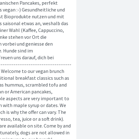
anischen Pancakes, perfekt
s vegan :-) Gesundheitliche und
ist Bioprodukte nutzen und mit
s saisonal etwas an, weshalb das
iner Wahl (Kaffee, Cappuccino,
änke stehen vor Ort die
 vorbei und geniesse den
. Hunde sind im
reuen uns darauf, dich bei
------------------------------------
----- Welcome to our vegan brunch
itional breakfast classics such as
ch as hummus, scrambled tofu and
dian or American pancakes,
ble aspects are very important to
n with maple syrup or dates. We
h is why the offer can vary. The
sso, tea, juice or a soft drink).
are available on site. Come by and
unately, dogs are not allowed in