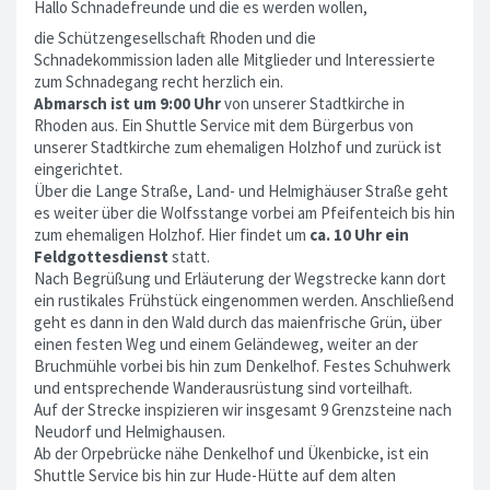
Hallo Schnadefreunde und die es werden wollen,
die Schützengesellschaft Rhoden und die
Schnadekommission laden alle Mitglieder und Interessierte
zum Schnadegang recht herzlich ein.
Abmarsch ist um 9:00 Uhr
von unserer Stadtkirche in
Rhoden aus. Ein Shuttle Service mit dem Bürgerbus von
unserer Stadtkirche zum ehemaligen Holzhof und zurück ist
eingerichtet.
Über die Lange Straße, Land- und Helmighäuser Straße geht
es weiter über die Wolfsstange vorbei am Pfeifenteich bis hin
zum ehemaligen Holzhof. Hier findet um
ca. 10 Uhr ein
Feldgottesdienst
statt.
Nach Begrüßung und Erläuterung der Wegstrecke kann dort
ein rustikales Frühstück eingenommen werden. Anschließend
geht es dann in den Wald durch das maienfrische Grün, über
einen festen Weg und einem Geländeweg, weiter an der
Bruchmühle vorbei bis hin zum Denkelhof. Festes Schuhwerk
und entsprechende Wanderausrüstung sind vorteilhaft.
Auf der Strecke inspizieren wir insgesamt 9 Grenzsteine nach
Neudorf und Helmighausen.
Ab der Orpebrücke nähe Denkelhof und Ükenbicke, ist ein
Shuttle Service bis hin zur Hude-Hütte auf dem alten