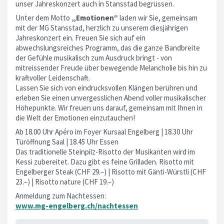
unser Jahreskonzert auch in Stansstad begrüssen.
Unter dem Motto
„Emotionen“
laden wir Sie, gemeinsam
mit der MG Stansstad, herzlich zu unserem diesjährigen
Jahreskonzert ein. Freuen Sie sich auf ein
abwechslungsreiches Programm, das die ganze Bandbreite
der Gefühle musikalisch zum Ausdruck bringt - von
mitreissender Freude über bewegende Melancholie bis hin zu
kraftvoller Leidenschaft.
Lassen Sie sich von eindrucksvollen Klängen berühren und
erleben Sie einen unvergesslichen Abend voller musikalischer
Höhepunkte. Wir freuen uns darauf, gemeinsam mit Ihnen in
die Welt der Emotionen einzutauchen!
Ab 18.00 Uhr Apéro im Foyer Kursaal Engelberg | 18.30 Uhr
Türöffnung Saal | 18.45 Uhr Essen
Das traditionelle Steinpilz-Risotto der Musikanten wird im
Kessi zubereitet. Dazu gibt es feine Grilladen. Risotto mit
Engelberger Steak (CHF 29.–) | Risotto mit Gänti-Würstli (CHF
23.–) | Risotto nature (CHF 19.–)
Anmeldung zum Nachtessen:
www.mg-engelberg.ch/nachtessen