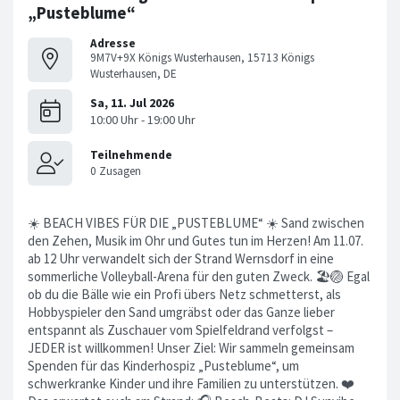
„Pusteblume“
Adresse
9M7V+9X Königs Wusterhausen, 15713 Königs
Wusterhausen, DE
☀️ BEACH VIBES FÜR DIE „PUSTEBLUME“ ☀️ Sand zwischen
den Zehen, Musik im Ohr und Gutes tun im Herzen! Am 11.07.
ab 12 Uhr verwandelt sich der Strand Wernsdorf in eine
sommerliche Volleyball-Arena für den guten Zweck. 🏖️🏐 Egal
ob du die Bälle wie ein Profi übers Netz schmetterst, als
Hobbyspieler den Sand umgräbst oder das Ganze lieber
entspannt als Zuschauer vom Spielfeldrand verfolgst –
JEDER ist willkommen! Unser Ziel: Wir sammeln gemeinsam
Spenden für das Kinderhospiz „Pusteblume“, um
schwerkranke Kinder und ihre Familien zu unterstützen. ❤️