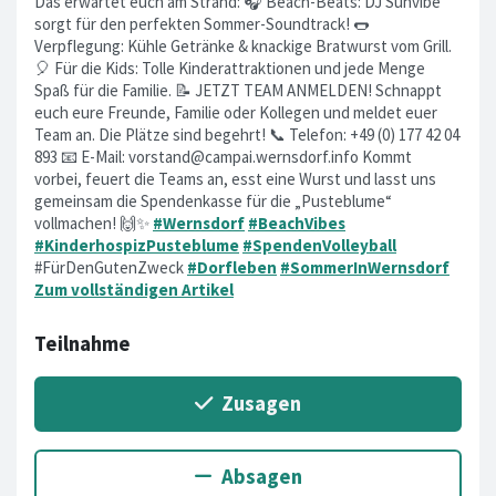
Das erwartet euch am Strand: 🎧 Beach-Beats: DJ Sunvibe
sorgt für den perfekten Sommer-Soundtrack! 🌭
Verpflegung: Kühle Getränke & knackige Bratwurst vom Grill.
🎈 Für die Kids: Tolle Kinderattraktionen und jede Menge
Spaß für die Familie. 📝 JETZT TEAM ANMELDEN! Schnappt
euch eure Freunde, Familie oder Kollegen und meldet euer
Team an. Die Plätze sind begehrt! 📞 Telefon: +49 (0) 177 42 04
893 📧 E-Mail:
vorstand@campai.wernsdorf.info
Kommt
vorbei, feuert die Teams an, esst eine Wurst und lasst uns
gemeinsam die Spendenkasse für die „Pusteblume“
vollmachen! 🙌✨
#Wernsdorf
#BeachVibes
#KinderhospizPusteblume
#SpendenVolleyball
#FürDenGutenZweck
#Dorfleben
#SommerInWernsdorf
Zum vollständigen Artikel