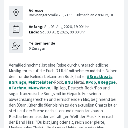
Adresse
Backnanger Straße 78, 71560 Sulzbach an der Murr, DE
VermiXed nochmal ist eine Reise durch unterschiedliche
Musikgenres auf die Euch DJ Ralf mitnehmen möchte. Neben
dem für die Belinda bekannten Rock, hat er
#Breakbeats
,
#Grunge
,
#Mittelalter
-Rock,
#Nu
Metal,
#Pop
,
#Reggae
,
#Techno
,
#NewWave
, HipHop, Deutsch-Rock/Pop und
sogar französische Songs mit im Gepäck. Für seinen
abwechslungsreichen und erfrischenden Mix, beginnend bei
den 80ern, über die 90er bis hin zu den aktuellen Charts ist er
stets auf der Suche nach alten und neuen tanzbaren
Kostbarkeiten aus der vielfältigen Welt der Musik. Frei nach
der Band Hiss: "Du bist jung oder alt, reich oder pleite,
Moslem oder Christ, Hindu oder Heide, grün oder blau,