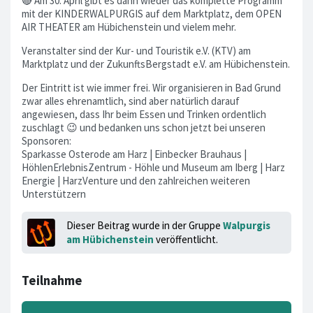
🔴 Am 30. April gibt es dann wieder das komplette Programm
mit der KINDERWALPURGIS auf dem Marktplatz, dem OPEN
AIR THEATER am Hübichenstein und vielem mehr.
Veranstalter sind der Kur- und Touristik e.V. (KTV) am
Marktplatz und der ZukunftsBergstadt e.V. am Hübichenstein.
Der Eintritt ist wie immer frei. Wir organisieren in Bad Grund
zwar alles ehrenamtlich, sind aber natürlich darauf
angewiesen, dass Ihr beim Essen und Trinken ordentlich
zuschlagt 😉 und bedanken uns schon jetzt bei unseren
Sponsoren:
Sparkasse Osterode am Harz | Einbecker Brauhaus |
HöhlenErlebnisZentrum - Höhle und Museum am Iberg | Harz
Energie | HarzVenture und den zahlreichen weiteren
Unterstützern
Dieser Beitrag wurde in der Gruppe
Walpurgis
am Hübichenstein
veröffentlicht.