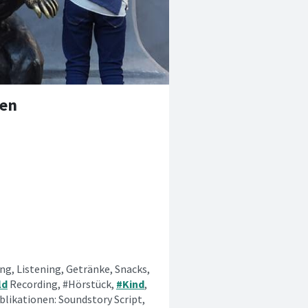
ren
ung, Listening, Getränke, Snacks,
ld
Recording, #Hörstück,
#Kind
,
blikationen: Soundstory Script,