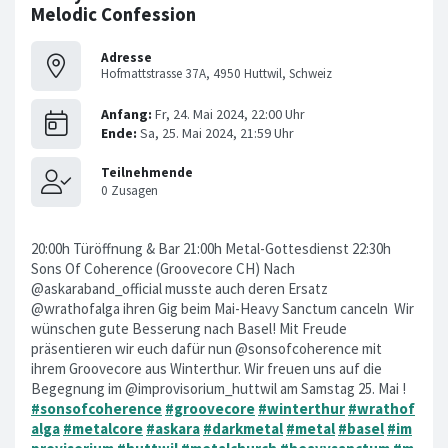
Melodic Confession
Adresse
Hofmattstrasse 37A, 4950 Huttwil, Schweiz
20:00h Türöffnung & Bar 21:00h Metal-Gottesdienst 22:30h
Sons Of Coherence (Groovecore CH) Nach
@askaraband_official musste auch deren Ersatz
@wrathofalga ihren Gig beim Mai-Heavy Sanctum canceln Wir
wünschen gute Besserung nach Basel! Mit Freude
präsentieren wir euch dafür nun @sonsofcoherence mit
ihrem Groovecore aus Winterthur. Wir freuen uns auf die
Begegnung im @improvisorium_huttwil am Samstag 25. Mai !
#sonsofcoherence
#groovecore
#winterthur
#wrathof
alga
#metalcore
#askara
#darkmetal
#metal
#basel
#im