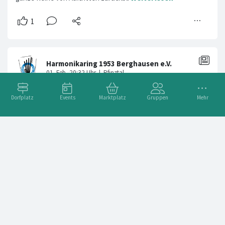
Dorfplatz
Events
Marktplatz
Gruppen
Mehr
Funky Raccoons am 8. Februar in Berghausen – nicht vergessen!
Nochmals für alle zur Erinnerung: Am Sonntag, 8. Februar 2026
kommen (junge) Rock- und Popfans in der Kulturhalle auf ihre
Kosten. Die Funky Raccoons nebst Vorband laden ein zu zwei
Stunden Livemusik
Weiterlesen ➞