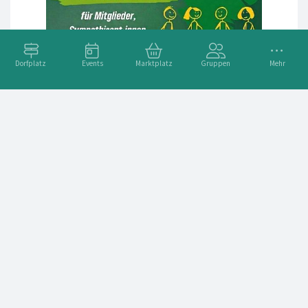
Dorfplatz
Events
Marktplatz
Gruppen
Mehr
OFFENER TREFF FÜR INTERESSIERTE
Adresse
Pizzeria Roma, Angerstr.9 in Adelebsen