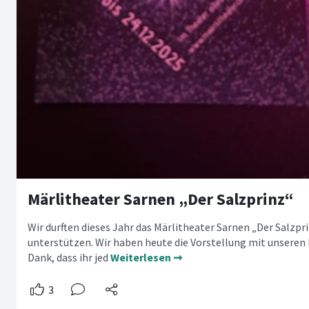
Märlitheater Sarnen „Der Salzprinz“
Wir durften dieses Jahr das Märlitheater Sarnen „Der Salzpr
unterstützen. Wir haben heute die Vorstellung mit unseren 
Dank, dass ihr jed
Weiterlesen ➞