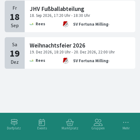
JHV Fußballabteilung
Rees
SV Fortuna Millingen 1920 e.V.
Weihnachtsfeier 2026
Rees
SV Fortuna Millingen 1920 e.V.
Dorfplatz
Events
Marktplatz
Gruppen
Mehr