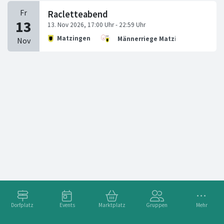
Racletteabend
Matzingen
Männerriege Matzingen
Dorfplatz
Events
Marktplatz
Gruppen
Mehr