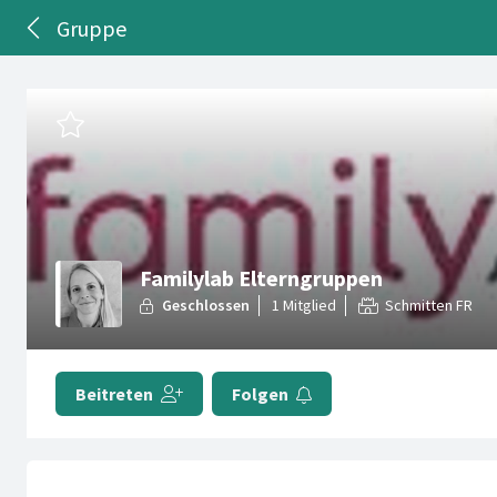
Gruppe
Familylab Elterngruppen
Schmitten FR
Beitreten
Folgen