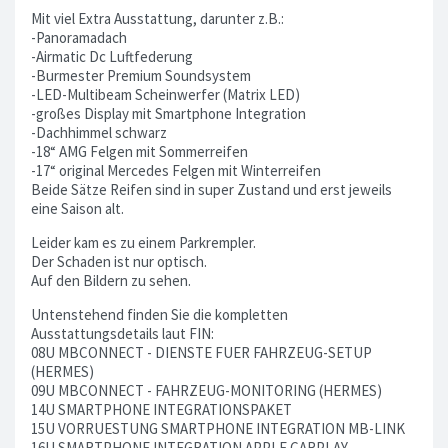
Mit viel Extra Ausstattung, darunter z.B.:
-Panoramadach
-Airmatic Dc Luftfederung
-Burmester Premium Soundsystem
-LED-Multibeam Scheinwerfer (Matrix LED)
-großes Display mit Smartphone Integration
-Dachhimmel schwarz
-18“ AMG Felgen mit Sommerreifen
-17“ original Mercedes Felgen mit Winterreifen
Beide Sätze Reifen sind in super Zustand und erst jeweils
eine Saison alt.
Leider kam es zu einem Parkrempler.
Der Schaden ist nur optisch.
Auf den Bildern zu sehen.
Untenstehend finden Sie die kompletten
Ausstattungsdetails laut FIN:
08U MBCONNECT - DIENSTE FUER FAHRZEUG-SETUP
(HERMES)
09U MBCONNECT - FAHRZEUG-MONITORING (HERMES)
14U SMARTPHONE INTEGRATIONSPAKET
15U VORRUESTUNG SMARTPHONE INTEGRATION MB-LINK
16U SMARTPHONE INTEGRATION APPLE CARPLAY