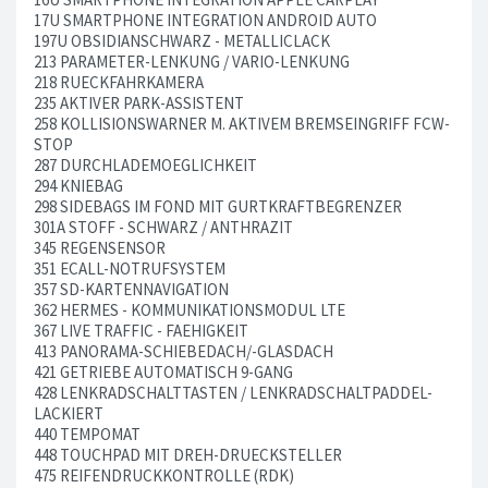
17U SMARTPHONE INTEGRATION ANDROID AUTO
197U OBSIDIANSCHWARZ - METALLICLACK
213 PARAMETER-LENKUNG / VARIO-LENKUNG
218 RUECKFAHRKAMERA
235 AKTIVER PARK-ASSISTENT
258 KOLLISIONSWARNER M. AKTIVEM BREMSEINGRIFF FCW-
STOP
287 DURCHLADEMOEGLICHKEIT
294 KNIEBAG
298 SIDEBAGS IM FOND MIT GURTKRAFTBEGRENZER
301A STOFF - SCHWARZ / ANTHRAZIT
345 REGENSENSOR
351 ECALL-NOTRUFSYSTEM
357 SD-KARTENNAVIGATION
362 HERMES - KOMMUNIKATIONSMODUL LTE
367 LIVE TRAFFIC - FAEHIGKEIT
413 PANORAMA-SCHIEBEDACH/-GLASDACH
421 GETRIEBE AUTOMATISCH 9-GANG
428 LENKRADSCHALTTASTEN / LENKRADSCHALTPADDEL-
LACKIERT
440 TEMPOMAT
448 TOUCHPAD MIT DREH-DRUECKSTELLER
475 REIFENDRUCKKONTROLLE (RDK)