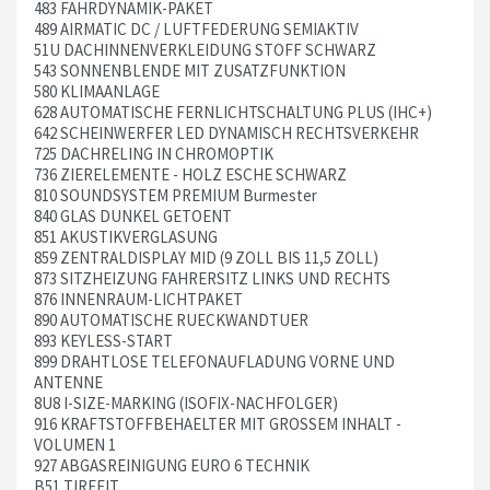
483 FAHRDYNAMIK-PAKET
489 AIRMATIC DC / LUFTFEDERUNG SEMIAKTIV
51U DACHINNENVERKLEIDUNG STOFF SCHWARZ
543 SONNENBLENDE MIT ZUSATZFUNKTION
580 KLIMAANLAGE
628 AUTOMATISCHE FERNLICHTSCHALTUNG PLUS (IHC+)
642 SCHEINWERFER LED DYNAMISCH RECHTSVERKEHR
725 DACHRELING IN CHROMOPTIK
736 ZIERELEMENTE - HOLZ ESCHE SCHWARZ
810 SOUNDSYSTEM PREMIUM Burmester
840 GLAS DUNKEL GETOENT
851 AKUSTIKVERGLASUNG
859 ZENTRALDISPLAY MID (9 ZOLL BIS 11,5 ZOLL)
873 SITZHEIZUNG FAHRERSITZ LINKS UND RECHTS
876 INNENRAUM-LICHTPAKET
890 AUTOMATISCHE RUECKWANDTUER
893 KEYLESS-START
899 DRAHTLOSE TELEFONAUFLADUNG VORNE UND
ANTENNE
8U8 I-SIZE-MARKING (ISOFIX-NACHFOLGER)
916 KRAFTSTOFFBEHAELTER MIT GROSSEM INHALT -
VOLUMEN 1
927 ABGASREINIGUNG EURO 6 TECHNIK
B51 TIREFIT