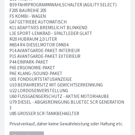
B59 FAHRPROGRAMMWAHLSCHALTER (AGILITY SELECT)
F205 BAUREIHE 205
FS KOMBI - WAGEN
GA7 GETRIEBE AUTOMATISCH
K11 ADAPTIVES BREMSLICHT BLINKEND
L3E SPORT-LENKRAD - SPALTLEDER GLATT
M20 HUBRAUM 2,0 LITER
M654 R4-DIESELMOTOR OM654
P14 AVANTGARDE-PAKET INTERIEUR
P15 AVANTGARDE-PAKET EXTERIEUR
P44 EINPARK-PAKET
P65 ERGONOMIE-PAKET
PAE KLANG-/SOUND-PAKET
U01 FONDGURTSTATUSANZEIGE
U10 BEIFAHRERSITZ MIT GEWICHTSERKENNUNG
U22 LORDOSENVERSTELLUNG
U60 FUSSGAENGERSCHUTZ - AKTIVE MOTORHAUBE
U79 DIESEL - ABGASREINIGUNG BLUETEC SCR GENERATION
3
U85 GROSSER SCR-TANKBEHAELTER
Privatverkauf, daher keine Gewährleistung oder Haftung etc.