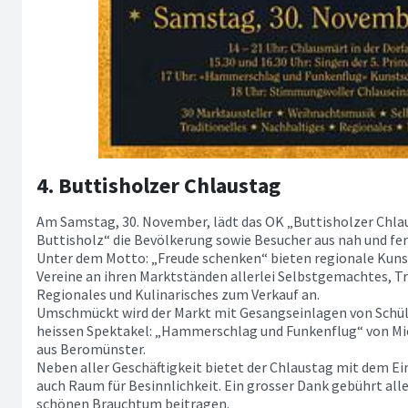
4. Buttisholzer Chlaustag
Am Samstag, 30. November, lädt das OK „Buttisholzer Chla
Buttisholz“ die Bevölkerung sowie Besucher aus nah und fern
Unter dem Motto: „Freude schenken“ bieten regionale Kuns
Vereine an ihren Marktständen allerlei Selbstgemachtes, Tr
Regionales und Kulinarisches zum Verkauf an.
Umschmückt wird der Markt mit Gesangseinlagen von Schüle
heissen Spektakel: „Hammerschlag und Funkenflug“ von M
aus Beromünster.
Neben aller Geschäftigkeit bietet der Chlaustag mit dem E
auch Raum für Besinnlichkeit. Ein grosser Dank gebührt alle
schönen Brauchtum beitragen.