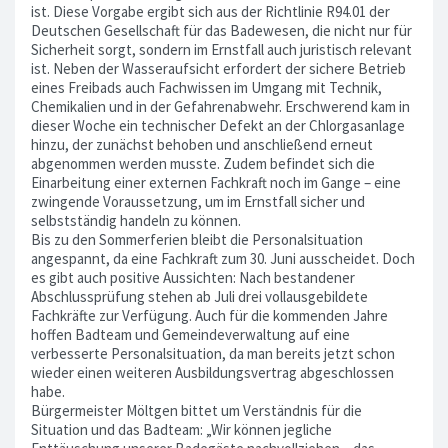
ist. Diese Vorgabe ergibt sich aus der Richtlinie R94.01 der
Deutschen Gesellschaft für das Badewesen, die nicht nur für
Sicherheit sorgt, sondern im Ernstfall auch juristisch relevant
ist. Neben der Wasseraufsicht erfordert der sichere Betrieb
eines Freibads auch Fachwissen im Umgang mit Technik,
Chemikalien und in der Gefahrenabwehr. Erschwerend kam in
dieser Woche ein technischer Defekt an der Chlorgasanlage
hinzu, der zunächst behoben und anschließend erneut
abgenommen werden musste. Zudem befindet sich die
Einarbeitung einer externen Fachkraft noch im Gange – eine
zwingende Voraussetzung, um im Ernstfall sicher und
selbstständig handeln zu können.
Bis zu den Sommerferien bleibt die Personalsituation
angespannt, da eine Fachkraft zum 30. Juni ausscheidet. Doch
es gibt auch positive Aussichten: Nach bestandener
Abschlussprüfung stehen ab Juli drei vollausgebildete
Fachkräfte zur Verfügung. Auch für die kommenden Jahre
hoffen Badteam und Gemeindeverwaltung auf eine
verbesserte Personalsituation, da man bereits jetzt schon
wieder einen weiteren Ausbildungsvertrag abgeschlossen
habe.
Bürgermeister Möltgen bittet um Verständnis für die
Situation und das Badteam: „Wir können jegliche