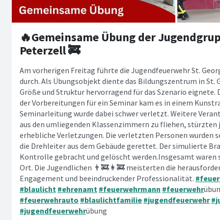
🔥Gemeinsame Übung der Jugendgrup
Peterzell 🚒
Am vorherigen Freitag führte die Jugendfeuerwehr St. Ge
durch. Als Übungsobjekt diente das Bildungszentrum in St. 
Größe und Struktur hervorragend für das Szenario eignet
der Vorbereitungen für ein Seminar kam es in einem Kunstra
Seminarleitung wurde dabei schwer verletzt. Weitere Verant
aus den umliegenden Klassenzimmern zu fliehen, stürzten je
erhebliche Verletzungen. Die verletzten Personen wurden s
die Drehleiter aus dem Gebäude gerettet. Der simulierte Br
Kontrolle gebracht und gelöscht werden.Insgesamt waren s
Ort. Die Jugendlichen 👨‍🚒👩‍🚒 meisterten die herausfor
Engagement und beeindruckender Professionalität.
#feue
#blaulicht
#ehrenamt
#feuerwehrmann
#feuerwehr
übu
#feuerwehrauto
#blaulichtfamilie
#jugendfeuerwehr
#j
#jugendfeuerwehr
übung