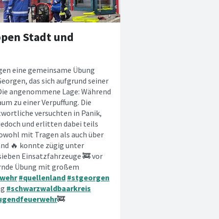
pen Stadt und
orgen eine gemeinsame Übung
Georgen, das sich aufgrund seiner
e. Die angenommene Lage: Während
um zu einer Verpuffung. Die
wortliche versuchten in Panik,
doch und erlitten dabei teils
owohl mit Tragen als auch über
and 🔥 konnte zügig unter
ieben Einsatzfahrzeuge 🚒 vor
dernde Übung mit großem
rwehr
#quellenland
#stgeorgen
ng
#schwarzwaldbaarkreis
ugendfeuerwehr
🚒