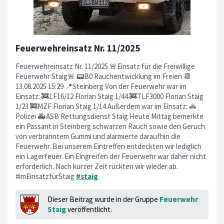
Feuerwehreinsatz Nr. 11/2025
Feuerwehreinsatz Nr. 11/2025 🚨Einsatz für die Freiwillige
Feuerwehr Staig🚨 📟B0 Rauchentwicklung im Freien 📆
13.08.2025 15:29 📍Steinberg Von der Feuerwehr war im
Einsatz: 🚒LF16/12 Florian Staig 1/44 🚒TLF3000 Florian Staig
1/23 🚒MZF Florian Staig 1/14 Außerdem war im Einsatz: 🚓
Polizei 🚑ASB Rettungsdienst Staig Heute Mittag bemerkte
ein Passant in Steinberg schwarzen Rauch sowie den Geruch
von verbranntem Gummi und alarmierte daraufhin die
Feuerwehr. Bei unserem Eintreffen entdeckten wir lediglich
ein Lagerfeuer. Ein Eingreifen der Feuerwehr war daher nicht
erforderlich. Nach kurzer Zeit rückten wir wieder ab.
#imEinsatzfürStaig
#staig
Dieser Beitrag wurde in der Gruppe
Feuerwehr
Staig
veröffentlicht.