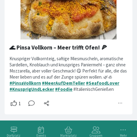
🌊 Pinsa Vollkorn – Meer trifft Ofen! 🍕
Knuspriger Vollkornteig, saftige Miesmuscheln, aromatische
Sardellen, Knoblauch und knuspriges Paniermehl – ganz ohne
Mozzarella, aber voller Geschmack! 😋 Perfekt für alle, die das
Meer lieben und es auf der Zunge spüren wollen. 🌿🦪
#PinsaVollkorn
#MeerAufDemTeller
#SeafoodLover
#KnusprigUndLecker
#Foodie
#ItalienischGenießen
Dorfplatz
Events
Marktplatz
Gruppen
Mehr