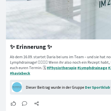
✨ Erinnerung ✨
Ab dem 16.09. startet Daria bei uns im Team – und sie hat no
Lymphdrainage! 💆‍♀️💆‍♂️ Wenn ihr also noch ein Rezept hab
euch euren Termin. 🗓️
#Physiotherapie
#Lymphdrainage
#
#havixbeck
Dieser Beitrag wurde in der Gruppe
Der Sportklub