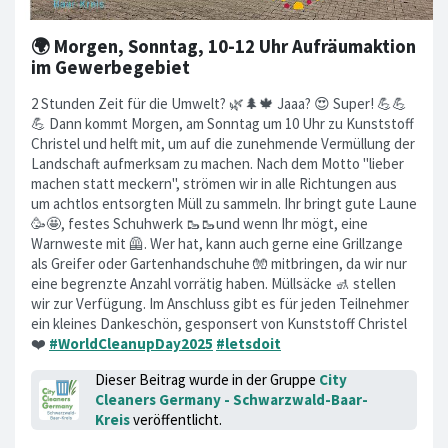
🌍 Morgen, Sonntag, 10-12 Uhr Aufräumaktion
im Gewerbegebiet
2 Stunden Zeit für die Umwelt? 🌿🌲🍁 Jaaa? 😍 Super! 💪💪
💪 Dann kommt Morgen, am Sonntag um 10 Uhr zu Kunststoff
Christel und helft mit, um auf die zunehmende Vermüllung der
Landschaft aufmerksam zu machen. Nach dem Motto "lieber
machen statt meckern", strömen wir in alle Richtungen aus
um achtlos entsorgten Müll zu sammeln. Ihr bringt gute Laune
🥳🤩, festes Schuhwerk 🥾🥾und wenn Ihr mögt, eine
Warnweste mit 🦺. Wer hat, kann auch gerne eine Grillzange
als Greifer oder Gartenhandschuhe 🧤 mitbringen, da wir nur
eine begrenzte Anzahl vorrätig haben. Müllsäcke 🚮 stellen
wir zur Verfügung. Im Anschluss gibt es für jeden Teilnehmer
ein kleines Dankeschön, gesponsert von Kunststoff Christel
❤️
#WorldCleanupDay2025
#letsdoit
Dieser Beitrag wurde in der Gruppe
City
Cleaners Germany - Schwarzwald-Baar-
Kreis
veröffentlicht.