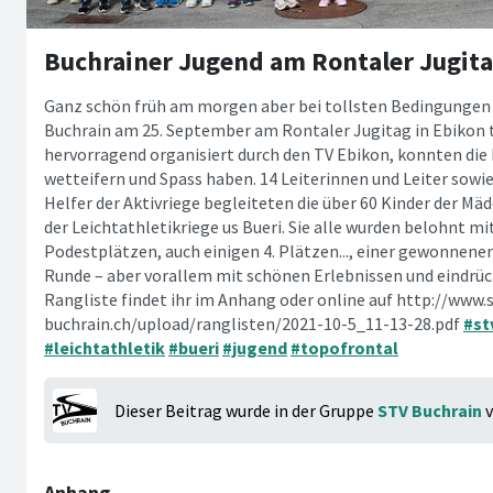
Buchrainer Jugend am Rontaler Jugita
Ganz schön früh am morgen aber bei tollsten Bedingungen 
Buchrain am 25. September am Rontaler Jugitag in Ebikon 
hervorragend organisiert durch den TV Ebikon, konnten die 
wetteifern und Spass haben. 14 Leiterinnen und Leiter sowie
Helfer der Aktivriege begleiteten die über 60 Kinder der Mä
der Leichtathletikriege us Bueri. Sie alle wurden belohnt mi
Podestplätzen, auch einigen 4. Plätzen..., einer gewonnene
Runde – aber vorallem mit schönen Erlebnissen und eindrüc
Rangliste findet ihr im Anhang oder online auf http://www.
buchrain.ch/upload/ranglisten/2021-10-5_11-13-28.pdf
#st
#leichtathletik
#bueri
#jugend
#topofrontal
Dieser Beitrag wurde in der Gruppe
STV Buchrain
v