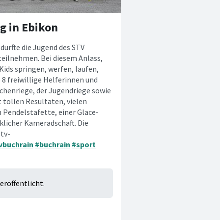
g in Ebikon
durfte die Jugend des STV
teilnehmen. Bei diesem Anlass,
Kids springen, werfen, laufen,
 8 freiwillige Helferinnen und
dchenriege, der Jugendriege sowie
t tollen Resultaten, vielen
n Pendelstafette, einer Glace-
klicher Kameradschaft. Die
stv-
vbuchrain
#buchrain
#sport
eröffentlicht.