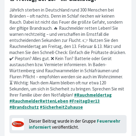
Jährlich sterben in Deutschland rund 300 Menschen bei
Bränden – oft nachts. Denn im Schlaf riechen wir keinen
Rauch. Dabei ist nicht das Feuer die größte Gefahr, sondern
der giftige Brandrauch. 🔥 Rauchmelder retten Leben! Sie
warnen rechtzeitig – und verschaffen im Ernstfall die
entscheidenden Sekunden zur Flucht. 👉 Nutzen Sie den
Rauchmeldertag am Freitag, den 13. Februar & 13. März und
machen Sie den Schnell-Check: Einfach die Prüftaste drücken.
✔️ Piepton? Alles gut. ❌ Kein Ton? Batterie oder Gerät
austauschen bzw. Vermieter informieren. In Baden-
Württemberg sind Rauchwarnmelder in Schlafräumen und
Fluren Pflicht – empfohlen werden sie auch im Wohnzimmer.
⏳ Wichtig: Nach dem Alarm bleiben oft nur etwa 120
Sekunden, um sich in Sicherheit zu bringen. Sprechen Sie mit
Ihrer Familie über den Notfallplan!
#Rauchmeldertag
#RauchmelderRettenLeben
#FreitagDer13
#Brandschutz
#SicherheitZuhause
Dieser Beitrag wurde in der Gruppe
Feuerwehr
informiert
veröffentlicht.