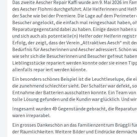
Das zweite Aescher Repair Kaffi wurde am 9. Mai 2026 im F
des Aescher Flohmi durchgeführt. Alle Helferinnen und Hel
der Sache wie bei der Premiere. Die Lage auf dem Perimeter 
Besucher angelockt, die einfach mal reingeschaut haben, oh
Reparaturgegenstand dabei zu haben. Einige davon haben si
und sich auch als potentielle(n) Helfer oder Helferin registr
Erfolg, der zeigt, dass der Verein „Attraktives Aesch“ mit 
Bedürfnis für Aescherinnen und Aescher adressiert. Schön w
wie sehr sich die Besucherinnen und Besucher gefreut haben
Lieblingsstücke repariert werden konnte oder sie einen T
allenfalls repar iert werden könnte.
Ein besonders schönes Beispiel ist die Leuchtleselupe, die e
die zunehmend schlechter sieht. Der Schalter war defekt, so 
Entnahme der Batterien ausschalten konnte. Ein Team von 
tolle Lösung gefunden und die Kundin war glücklich. Und wir
Insgesamt wurden 49 Gegenstände gebracht, die Reparaturq
waren irreparabel.
Ein grosses Dankeschön an das Familienzentrum Brüggli fü
der Räumlichkeiten. Weitere Bilder und Eindrücke demnächs