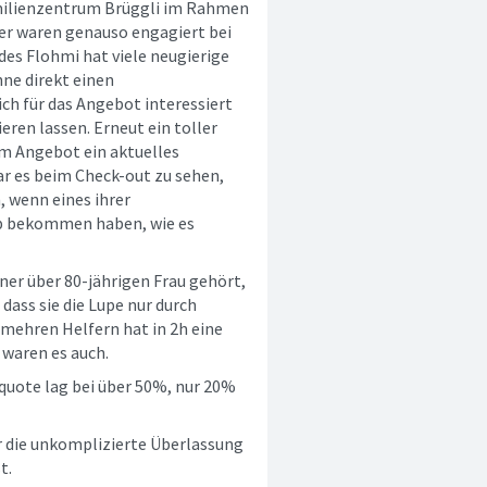
amilienzentrum Brüggli im Rahmen
fer waren genauso engagiert bei
des Flohmi hat viele neugierige
ne direkt einen
ch für das Angebot interessiert
ieren lassen. Erneut ein toller
dem Angebot ein aktuelles
ar es beim Check-out zu sehen,
, wenn eines ihrer
ipp bekommen haben, wie es
iner über 80-jährigen Frau gehört,
dass sie die Lupe nur durch
mehren Helfern hat in 2h eine
 waren es auch.
uote lag bei über 50%, nur 20%
r die unkomplizierte Überlassung
t.